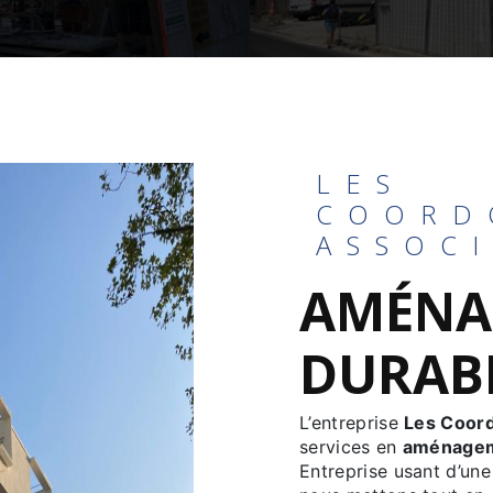
LES
COORD
ASSOC
AMÉNA
DURABL
L’entreprise
Les Coor
services en
aménagem
Entreprise usant d’une