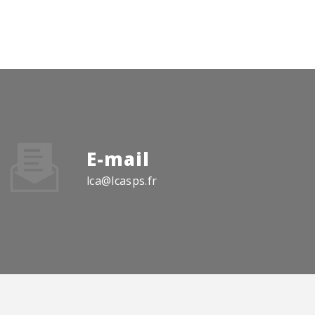
E-mail
lca@lcasps.fr