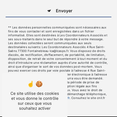
Envoyer
** Les données personnelles communiquées sont nécessaires aux
fins de vous contacter et sont enregistrées dans un fichier
informatisé. Elles sont destinées à Les Coordonnateurs Associés et
ses sous-traitants dans le seul but de répondre à votre message.
Les données collectées seront communiquées aux seuls
destinataires suivants: Les Coordonnateurs Associés 4 Rue Saint-
Saëns 77300 Fontainebleau lca@lcasps.fr. Vous disposez de droits
d’accès, de rectification, d’effacement, de portabilité, de limitation,
d’opposition, de retrait de votre consentement à tout moment et du
droit d’introduire une réclamation auprès d’une autorité de contrôle,
ainsi que d’organiser le sort de vos données post-mortem. Vous
pouvez exercer ces droits par voie postale à l'adresse 4 Rue Saint-
Saëns 77300 Fontainebleau ou par courrier électronique à l'adresse
lca@lcasps.fr. Un justificatif d'identité pourra vous être demandé.
Nous conservons vos données pendant la période de prise de
contact puis pendant la durée de prescription légale aux fins
probatoires et de gestion des contentieux. Vous avez le droit de
Ce site utilise des cookies
vous inscrire sur la liste d'opposition au démarchage téléphonique,
et vous donne le contrôle
disponible à cette adresse:
Bloctel.gouv.fr
. Consultez le site cnil.fr
pour plus d’informations sur vos droits.
sur ceux que vous
souhaitez activer