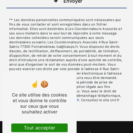
Envoyer
** Les données personnelles communiquées sont nécessaires aux
fins de vous contacter et sont enregistrées dans un fichier
informatisé. Elles sont destinées à Les Coordonnateurs Associés et
ses sous-traitants dans le seul but de répondre à votre message.
Les données collectées seront communiquées aux seuls
destinataires suivants: Les Coordonnateurs Associés 4 Rue Saint-
Saëns 77300 Fontainebleau lca@lcasps.fr. Vous disposez de droits
d’accès, de rectification, d’effacement, de portabilité, de limitation,
d’opposition, de retrait de votre consentement à tout moment et du
droit d’introduire une réclamation auprès d’une autorité de contrôle,
ainsi que d’organiser le sort de vos données post-mortem. Vous
pouvez exercer ces droits par voie postale à l'adresse 4 Rue Saint-
Saëns 77300 Fontainebleau ou par courrier électronique à l'adresse
lca@lcasps.fr. Un justificatif d'identité pourra vous être demandé.
Nous conservons vos données pendant la période de prise de
contact puis pendant la durée de prescription légale aux fins
probatoires et de gestion des contentieux. Vous avez le droit de
Ce site utilise des cookies
vous inscrire sur la liste d'opposition au démarchage téléphonique,
et vous donne le contrôle
disponible à cette adresse:
Bloctel.gouv.fr
. Consultez le site cnil.fr
pour plus d’informations sur vos droits.
sur ceux que vous
souhaitez activer
Tout accepter