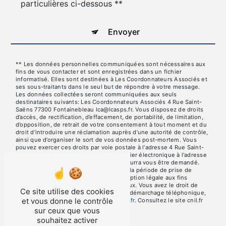
particulières ci-dessous **
Envoyer
** Les données personnelles communiquées sont nécessaires aux
fins de vous contacter et sont enregistrées dans un fichier
informatisé. Elles sont destinées à Les Coordonnateurs Associés et
ses sous-traitants dans le seul but de répondre à votre message.
Les données collectées seront communiquées aux seuls
destinataires suivants: Les Coordonnateurs Associés 4 Rue Saint-
Saëns 77300 Fontainebleau lca@lcasps.fr. Vous disposez de droits
d’accès, de rectification, d’effacement, de portabilité, de limitation,
d’opposition, de retrait de votre consentement à tout moment et du
droit d’introduire une réclamation auprès d’une autorité de contrôle,
ainsi que d’organiser le sort de vos données post-mortem. Vous
pouvez exercer ces droits par voie postale à l'adresse 4 Rue Saint-
Saëns 77300 Fontainebleau ou par courrier électronique à l'adresse
lca@lcasps.fr. Un justificatif d'identité pourra vous être demandé.
Nous conservons vos données pendant la période de prise de
contact puis pendant la durée de prescription légale aux fins
probatoires et de gestion des contentieux. Vous avez le droit de
Ce site utilise des cookies
vous inscrire sur la liste d'opposition au démarchage téléphonique,
et vous donne le contrôle
disponible à cette adresse:
Bloctel.gouv.fr
. Consultez le site cnil.fr
pour plus d’informations sur vos droits.
sur ceux que vous
souhaitez activer