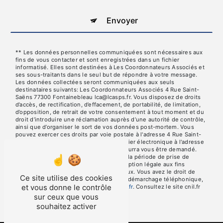
Envoyer
** Les données personnelles communiquées sont nécessaires aux
fins de vous contacter et sont enregistrées dans un fichier
informatisé. Elles sont destinées à Les Coordonnateurs Associés et
ses sous-traitants dans le seul but de répondre à votre message.
Les données collectées seront communiquées aux seuls
destinataires suivants: Les Coordonnateurs Associés 4 Rue Saint-
Saëns 77300 Fontainebleau lca@lcasps.fr. Vous disposez de droits
d’accès, de rectification, d’effacement, de portabilité, de limitation,
d’opposition, de retrait de votre consentement à tout moment et du
droit d’introduire une réclamation auprès d’une autorité de contrôle,
ainsi que d’organiser le sort de vos données post-mortem. Vous
pouvez exercer ces droits par voie postale à l'adresse 4 Rue Saint-
Saëns 77300 Fontainebleau ou par courrier électronique à l'adresse
lca@lcasps.fr. Un justificatif d'identité pourra vous être demandé.
Nous conservons vos données pendant la période de prise de
contact puis pendant la durée de prescription légale aux fins
probatoires et de gestion des contentieux. Vous avez le droit de
Ce site utilise des cookies
vous inscrire sur la liste d'opposition au démarchage téléphonique,
et vous donne le contrôle
disponible à cette adresse:
Bloctel.gouv.fr
. Consultez le site cnil.fr
pour plus d’informations sur vos droits.
sur ceux que vous
souhaitez activer