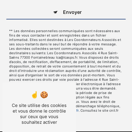
Envoyer
** Les données personnelles communiquées sont nécessaires aux
fins de vous contacter et sont enregistrées dans un fichier
informatisé. Elles sont destinées à Les Coordonnateurs Associés et
ses sous-traitants dans le seul but de répondre à votre message.
Les données collectées seront communiquées aux seuls
destinataires suivants: Les Coordonnateurs Associés 4 Rue Saint-
Saëns 77300 Fontainebleau lca@lcasps.fr. Vous disposez de droits
d’accès, de rectification, d’effacement, de portabilité, de limitation,
d’opposition, de retrait de votre consentement à tout moment et du
droit d’introduire une réclamation auprès d’une autorité de contrôle,
ainsi que d’organiser le sort de vos données post-mortem. Vous
pouvez exercer ces droits par voie postale à l'adresse 4 Rue Saint-
Saëns 77300 Fontainebleau ou par courrier électronique à l'adresse
lca@lcasps.fr. Un justificatif d'identité pourra vous être demandé.
Nous conservons vos données pendant la période de prise de
contact puis pendant la durée de prescription légale aux fins
probatoires et de gestion des contentieux. Vous avez le droit de
Ce site utilise des cookies
vous inscrire sur la liste d'opposition au démarchage téléphonique,
et vous donne le contrôle
disponible à cette adresse:
Bloctel.gouv.fr
. Consultez le site cnil.fr
pour plus d’informations sur vos droits.
sur ceux que vous
souhaitez activer