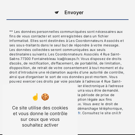
Envoyer
** Les données personnelles communiquées sont nécessaires aux
fins de vous contacter et sont enregistrées dans un fichier
informatisé. Elles sont destinées à Les Coordonnateurs Associés et
ses sous-traitants dans le seul but de répondre à votre message.
Les données collectées seront communiquées aux seuls
destinataires suivants: Les Coordonnateurs Associés 4 Rue Saint-
Saëns 77300 Fontainebleau lca@lcasps.fr. Vous disposez de droits
d’accès, de rectification, d’effacement, de portabilité, de limitation,
d’opposition, de retrait de votre consentement à tout moment et du
droit d’introduire une réclamation auprès d’une autorité de contrôle,
ainsi que d’organiser le sort de vos données post-mortem. Vous
pouvez exercer ces droits par voie postale à l'adresse 4 Rue Saint-
Saëns 77300 Fontainebleau ou par courrier électronique à l'adresse
lca@lcasps.fr. Un justificatif d'identité pourra vous être demandé.
Nous conservons vos données pendant la période de prise de
contact puis pendant la durée de prescription légale aux fins
probatoires et de gestion des contentieux. Vous avez le droit de
Ce site utilise des cookies
vous inscrire sur la liste d'opposition au démarchage téléphonique,
et vous donne le contrôle
disponible à cette adresse:
Bloctel.gouv.fr
. Consultez le site cnil.fr
pour plus d’informations sur vos droits.
sur ceux que vous
souhaitez activer