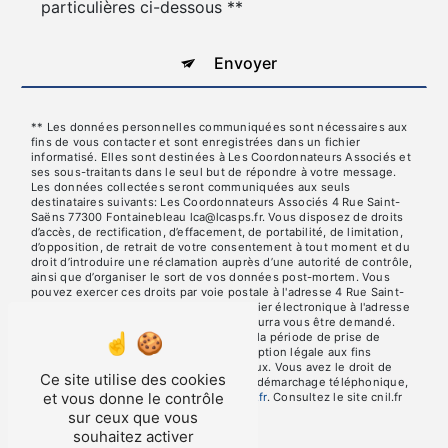
particulières ci-dessous **
Envoyer
** Les données personnelles communiquées sont nécessaires aux
fins de vous contacter et sont enregistrées dans un fichier
informatisé. Elles sont destinées à Les Coordonnateurs Associés et
ses sous-traitants dans le seul but de répondre à votre message.
Les données collectées seront communiquées aux seuls
destinataires suivants: Les Coordonnateurs Associés 4 Rue Saint-
Saëns 77300 Fontainebleau lca@lcasps.fr. Vous disposez de droits
d’accès, de rectification, d’effacement, de portabilité, de limitation,
d’opposition, de retrait de votre consentement à tout moment et du
droit d’introduire une réclamation auprès d’une autorité de contrôle,
ainsi que d’organiser le sort de vos données post-mortem. Vous
pouvez exercer ces droits par voie postale à l'adresse 4 Rue Saint-
Saëns 77300 Fontainebleau ou par courrier électronique à l'adresse
lca@lcasps.fr. Un justificatif d'identité pourra vous être demandé.
Nous conservons vos données pendant la période de prise de
contact puis pendant la durée de prescription légale aux fins
probatoires et de gestion des contentieux. Vous avez le droit de
Ce site utilise des cookies
vous inscrire sur la liste d'opposition au démarchage téléphonique,
et vous donne le contrôle
disponible à cette adresse:
Bloctel.gouv.fr
. Consultez le site cnil.fr
pour plus d’informations sur vos droits.
sur ceux que vous
souhaitez activer