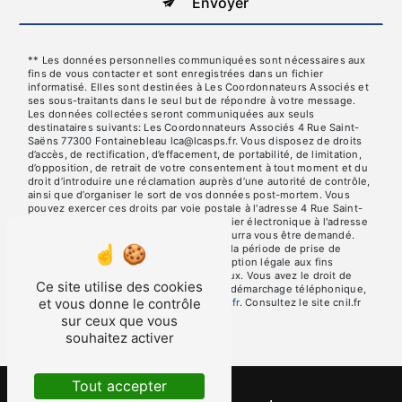
Envoyer
** Les données personnelles communiquées sont nécessaires aux
fins de vous contacter et sont enregistrées dans un fichier
informatisé. Elles sont destinées à Les Coordonnateurs Associés et
ses sous-traitants dans le seul but de répondre à votre message.
Les données collectées seront communiquées aux seuls
destinataires suivants: Les Coordonnateurs Associés 4 Rue Saint-
Saëns 77300 Fontainebleau lca@lcasps.fr. Vous disposez de droits
d’accès, de rectification, d’effacement, de portabilité, de limitation,
d’opposition, de retrait de votre consentement à tout moment et du
droit d’introduire une réclamation auprès d’une autorité de contrôle,
ainsi que d’organiser le sort de vos données post-mortem. Vous
pouvez exercer ces droits par voie postale à l'adresse 4 Rue Saint-
Saëns 77300 Fontainebleau ou par courrier électronique à l'adresse
lca@lcasps.fr. Un justificatif d'identité pourra vous être demandé.
Nous conservons vos données pendant la période de prise de
contact puis pendant la durée de prescription légale aux fins
probatoires et de gestion des contentieux. Vous avez le droit de
Ce site utilise des cookies
vous inscrire sur la liste d'opposition au démarchage téléphonique,
et vous donne le contrôle
disponible à cette adresse:
Bloctel.gouv.fr
. Consultez le site cnil.fr
pour plus d’informations sur vos droits.
sur ceux que vous
souhaitez activer
Tout accepter