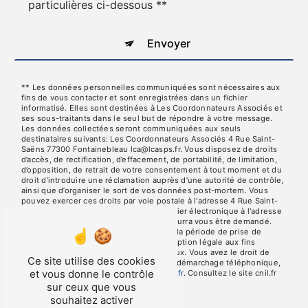
particulières ci-dessous **
Envoyer
** Les données personnelles communiquées sont nécessaires aux
fins de vous contacter et sont enregistrées dans un fichier
informatisé. Elles sont destinées à Les Coordonnateurs Associés et
ses sous-traitants dans le seul but de répondre à votre message.
Les données collectées seront communiquées aux seuls
destinataires suivants: Les Coordonnateurs Associés 4 Rue Saint-
Saëns 77300 Fontainebleau lca@lcasps.fr. Vous disposez de droits
d’accès, de rectification, d’effacement, de portabilité, de limitation,
d’opposition, de retrait de votre consentement à tout moment et du
droit d’introduire une réclamation auprès d’une autorité de contrôle,
ainsi que d’organiser le sort de vos données post-mortem. Vous
pouvez exercer ces droits par voie postale à l'adresse 4 Rue Saint-
Saëns 77300 Fontainebleau ou par courrier électronique à l'adresse
lca@lcasps.fr. Un justificatif d'identité pourra vous être demandé.
Nous conservons vos données pendant la période de prise de
contact puis pendant la durée de prescription légale aux fins
probatoires et de gestion des contentieux. Vous avez le droit de
Ce site utilise des cookies
vous inscrire sur la liste d'opposition au démarchage téléphonique,
et vous donne le contrôle
disponible à cette adresse:
Bloctel.gouv.fr
. Consultez le site cnil.fr
pour plus d’informations sur vos droits.
sur ceux que vous
souhaitez activer