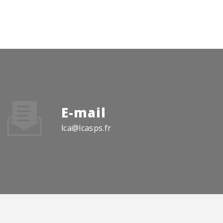
E-mail
lca@lcasps.fr