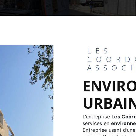
LES
COORD
ASSOC
ENVIR
URBAIN
L’entreprise
Les Coor
services en
environne
Entreprise usant d’une