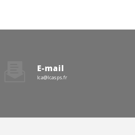
E-mail
lca@lcasps.fr