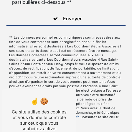
particulières ci-dessous **
Envoyer
** Les données personnelles communiquées sont nécessaires aux
fins de vous contacter et sont enregistrées dans un fichier
informatisé. Elles sont destinées à Les Coordonnateurs Associés et
ses sous-traitants dans le seul but de répondre à votre message.
Les données collectées seront communiquées aux seuls
destinataires suivants: Les Coordonnateurs Associés 4 Rue Saint-
Saëns 77300 Fontainebleau lca@lcasps.fr. Vous disposez de droits
d’accès, de rectification, d’effacement, de portabilité, de limitation,
d’opposition, de retrait de votre consentement à tout moment et du
droit d’introduire une réclamation auprès d’une autorité de contrôle,
ainsi que d’organiser le sort de vos données post-mortem. Vous
pouvez exercer ces droits par voie postale à l'adresse 4 Rue Saint-
Saëns 77300 Fontainebleau ou par courrier électronique à l'adresse
lca@lcasps.fr. Un justificatif d'identité pourra vous être demandé.
Nous conservons vos données pendant la période de prise de
contact puis pendant la durée de prescription légale aux fins
probatoires et de gestion des contentieux. Vous avez le droit de
Ce site utilise des cookies
vous inscrire sur la liste d'opposition au démarchage téléphonique,
et vous donne le contrôle
disponible à cette adresse:
Bloctel.gouv.fr
. Consultez le site cnil.fr
pour plus d’informations sur vos droits.
sur ceux que vous
souhaitez activer