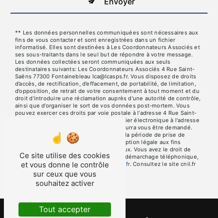
Envoyer
** Les données personnelles communiquées sont nécessaires aux
fins de vous contacter et sont enregistrées dans un fichier
informatisé. Elles sont destinées à Les Coordonnateurs Associés et
ses sous-traitants dans le seul but de répondre à votre message.
Les données collectées seront communiquées aux seuls
destinataires suivants: Les Coordonnateurs Associés 4 Rue Saint-
Saëns 77300 Fontainebleau lca@lcasps.fr. Vous disposez de droits
d’accès, de rectification, d’effacement, de portabilité, de limitation,
d’opposition, de retrait de votre consentement à tout moment et du
droit d’introduire une réclamation auprès d’une autorité de contrôle,
ainsi que d’organiser le sort de vos données post-mortem. Vous
pouvez exercer ces droits par voie postale à l'adresse 4 Rue Saint-
Saëns 77300 Fontainebleau ou par courrier électronique à l'adresse
lca@lcasps.fr. Un justificatif d'identité pourra vous être demandé.
Nous conservons vos données pendant la période de prise de
contact puis pendant la durée de prescription légale aux fins
probatoires et de gestion des contentieux. Vous avez le droit de
Ce site utilise des cookies
vous inscrire sur la liste d'opposition au démarchage téléphonique,
et vous donne le contrôle
disponible à cette adresse:
Bloctel.gouv.fr
. Consultez le site cnil.fr
pour plus d’informations sur vos droits.
sur ceux que vous
souhaitez activer
Tout accepter