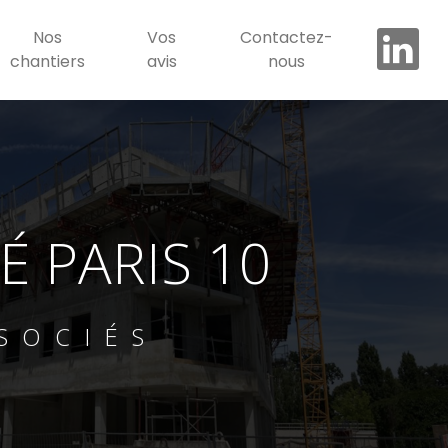
Nos
Vos
Contactez-
chantiers
avis
nous
 PARIS 10
SOCIÉS