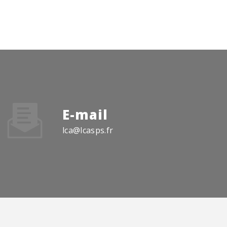
E-mail
lca@lcasps.fr