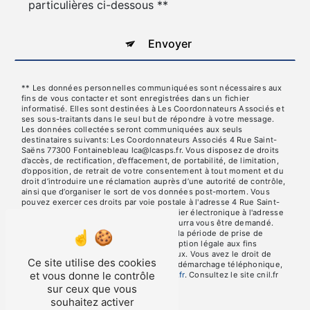
particulières ci-dessous **
Envoyer
** Les données personnelles communiquées sont nécessaires aux
fins de vous contacter et sont enregistrées dans un fichier
informatisé. Elles sont destinées à Les Coordonnateurs Associés et
ses sous-traitants dans le seul but de répondre à votre message.
Les données collectées seront communiquées aux seuls
destinataires suivants: Les Coordonnateurs Associés 4 Rue Saint-
Saëns 77300 Fontainebleau lca@lcasps.fr. Vous disposez de droits
d’accès, de rectification, d’effacement, de portabilité, de limitation,
d’opposition, de retrait de votre consentement à tout moment et du
droit d’introduire une réclamation auprès d’une autorité de contrôle,
ainsi que d’organiser le sort de vos données post-mortem. Vous
pouvez exercer ces droits par voie postale à l'adresse 4 Rue Saint-
Saëns 77300 Fontainebleau ou par courrier électronique à l'adresse
lca@lcasps.fr. Un justificatif d'identité pourra vous être demandé.
Nous conservons vos données pendant la période de prise de
contact puis pendant la durée de prescription légale aux fins
probatoires et de gestion des contentieux. Vous avez le droit de
Ce site utilise des cookies
vous inscrire sur la liste d'opposition au démarchage téléphonique,
et vous donne le contrôle
disponible à cette adresse:
Bloctel.gouv.fr
. Consultez le site cnil.fr
pour plus d’informations sur vos droits.
sur ceux que vous
souhaitez activer