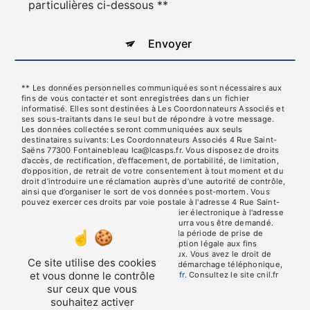
particulières ci-dessous **
Envoyer
** Les données personnelles communiquées sont nécessaires aux
fins de vous contacter et sont enregistrées dans un fichier
informatisé. Elles sont destinées à Les Coordonnateurs Associés et
ses sous-traitants dans le seul but de répondre à votre message.
Les données collectées seront communiquées aux seuls
destinataires suivants: Les Coordonnateurs Associés 4 Rue Saint-
Saëns 77300 Fontainebleau lca@lcasps.fr. Vous disposez de droits
d’accès, de rectification, d’effacement, de portabilité, de limitation,
d’opposition, de retrait de votre consentement à tout moment et du
droit d’introduire une réclamation auprès d’une autorité de contrôle,
ainsi que d’organiser le sort de vos données post-mortem. Vous
pouvez exercer ces droits par voie postale à l'adresse 4 Rue Saint-
Saëns 77300 Fontainebleau ou par courrier électronique à l'adresse
lca@lcasps.fr. Un justificatif d'identité pourra vous être demandé.
Nous conservons vos données pendant la période de prise de
contact puis pendant la durée de prescription légale aux fins
probatoires et de gestion des contentieux. Vous avez le droit de
Ce site utilise des cookies
vous inscrire sur la liste d'opposition au démarchage téléphonique,
et vous donne le contrôle
disponible à cette adresse:
Bloctel.gouv.fr
. Consultez le site cnil.fr
pour plus d’informations sur vos droits.
sur ceux que vous
souhaitez activer