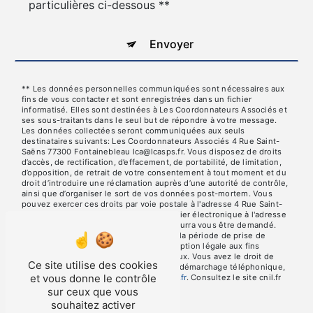
particulières ci-dessous **
Envoyer
** Les données personnelles communiquées sont nécessaires aux
fins de vous contacter et sont enregistrées dans un fichier
informatisé. Elles sont destinées à Les Coordonnateurs Associés et
ses sous-traitants dans le seul but de répondre à votre message.
Les données collectées seront communiquées aux seuls
destinataires suivants: Les Coordonnateurs Associés 4 Rue Saint-
Saëns 77300 Fontainebleau lca@lcasps.fr. Vous disposez de droits
d’accès, de rectification, d’effacement, de portabilité, de limitation,
d’opposition, de retrait de votre consentement à tout moment et du
droit d’introduire une réclamation auprès d’une autorité de contrôle,
ainsi que d’organiser le sort de vos données post-mortem. Vous
pouvez exercer ces droits par voie postale à l'adresse 4 Rue Saint-
Saëns 77300 Fontainebleau ou par courrier électronique à l'adresse
lca@lcasps.fr. Un justificatif d'identité pourra vous être demandé.
Nous conservons vos données pendant la période de prise de
contact puis pendant la durée de prescription légale aux fins
probatoires et de gestion des contentieux. Vous avez le droit de
Ce site utilise des cookies
vous inscrire sur la liste d'opposition au démarchage téléphonique,
et vous donne le contrôle
disponible à cette adresse:
Bloctel.gouv.fr
. Consultez le site cnil.fr
pour plus d’informations sur vos droits.
sur ceux que vous
souhaitez activer