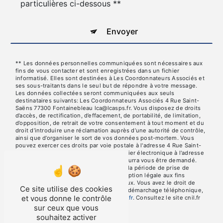
particulières ci-dessous **
Envoyer
** Les données personnelles communiquées sont nécessaires aux
fins de vous contacter et sont enregistrées dans un fichier
informatisé. Elles sont destinées à Les Coordonnateurs Associés et
ses sous-traitants dans le seul but de répondre à votre message.
Les données collectées seront communiquées aux seuls
destinataires suivants: Les Coordonnateurs Associés 4 Rue Saint-
Saëns 77300 Fontainebleau lca@lcasps.fr. Vous disposez de droits
d’accès, de rectification, d’effacement, de portabilité, de limitation,
d’opposition, de retrait de votre consentement à tout moment et du
droit d’introduire une réclamation auprès d’une autorité de contrôle,
ainsi que d’organiser le sort de vos données post-mortem. Vous
pouvez exercer ces droits par voie postale à l'adresse 4 Rue Saint-
Saëns 77300 Fontainebleau ou par courrier électronique à l'adresse
lca@lcasps.fr. Un justificatif d'identité pourra vous être demandé.
Nous conservons vos données pendant la période de prise de
contact puis pendant la durée de prescription légale aux fins
probatoires et de gestion des contentieux. Vous avez le droit de
Ce site utilise des cookies
vous inscrire sur la liste d'opposition au démarchage téléphonique,
et vous donne le contrôle
disponible à cette adresse:
Bloctel.gouv.fr
. Consultez le site cnil.fr
pour plus d’informations sur vos droits.
sur ceux que vous
souhaitez activer