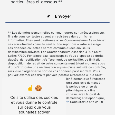
particulières ci-dessous **
Envoyer
** Les données personnelles communiquées sont nécessaires aux
fins de vous contacter et sont enregistrées dans un fichier
informatisé. Elles sont destinées à Les Coordonnateurs Associés et
ses sous-traitants dans le seul but de répondre à votre message.
Les données collectées seront communiquées aux seuls
destinataires suivants: Les Coordonnateurs Associés 4 Rue Saint-
Saëns 77300 Fontainebleau lca@lcasps.fr. Vous disposez de droits
d’accès, de rectification, d’effacement, de portabilité, de limitation,
d’opposition, de retrait de votre consentement à tout moment et du
droit d’introduire une réclamation auprès d’une autorité de contrôle,
ainsi que d’organiser le sort de vos données post-mortem. Vous
pouvez exercer ces droits par voie postale à l'adresse 4 Rue Saint-
Saëns 77300 Fontainebleau ou par courrier électronique à l'adresse
lca@lcasps.fr. Un justificatif d'identité pourra vous être demandé.
Nous conservons vos données pendant la période de prise de
contact puis pendant la durée de prescription légale aux fins
probatoires et de gestion des contentieux. Vous avez le droit de
Ce site utilise des cookies
vous inscrire sur la liste d'opposition au démarchage téléphonique,
et vous donne le contrôle
disponible à cette adresse:
Bloctel.gouv.fr
. Consultez le site cnil.fr
pour plus d’informations sur vos droits.
sur ceux que vous
souhaitez activer